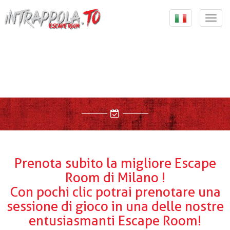
{ "@context": "http://schema.org", "@type":
"Organization", "url": "https://intrappola.to", "logo":
Togg
"https://intrappola.to/assets/img/intrappolato_quadrato.
navi
, "contactPoint": [ { "@type": "ContactPoint", "telephone":
"+393347733737", "contactType": "customer service" } ] }
Prenota subito la
migliore Escape
Room di Milano !
Con pochi clic potrai prenotare una
sessione di gioco in una delle nostre
entusiasmanti Escape Room!