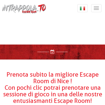
{ "@context": "http://schema.org", "@type":
"Organization", "url": "https://intrappola.to", "logo":
Togg
"https://intrappola.to/assets/img/intrappolato_quadrato.
navi
, "contactPoint": [ { "@type": "ContactPoint", "telephone":
"+393347733737", "contactType": "customer service" } ] }
Prenota subito la
migliore Escape
Room di Nice !
Con pochi clic potrai prenotare una
sessione di gioco in una delle nostre
entusiasmanti Escape Room!