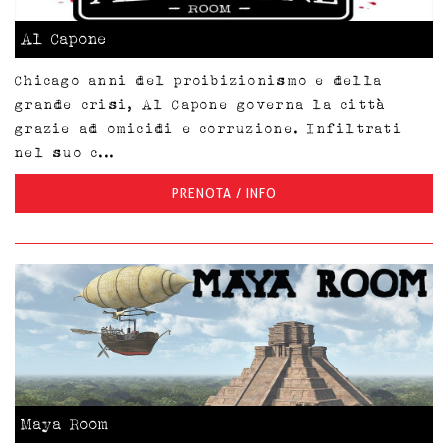
Al Capone
Chicago anni del proibizionismo e della
grande crisi, Al Capone governa la città
grazie ad omicidi e corruzione. Infiltrati
nel suo c...
PRENOTA / INFO
Maya Room