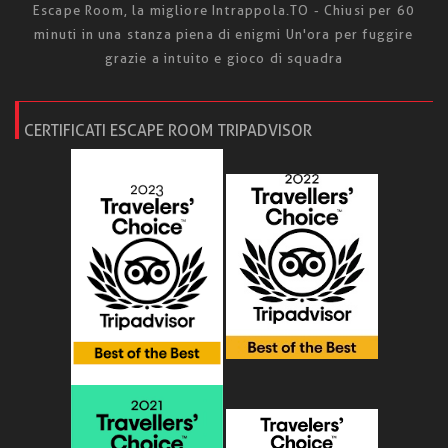
Escape Room, la migliore Intrappola.TO - Chiusi per 60
minuti in una stanza piena di enigmi Un'ora per fuggire
grazie a intuito e gioco di squadra
CERTIFICATI ESCAPE ROOM TRIPADVISOR