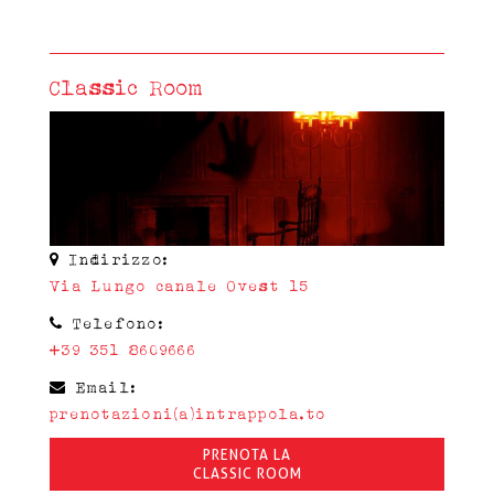
Classic Room
Indirizzo:
Via Lungo canale Ovest 15
Telefono:
+39 351 8609666
Email:
prenotazioni(a)intrappola.to
PRENOTA LA
CLASSIC ROOM