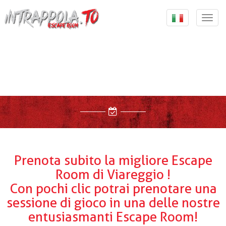
{ "@context": "http://schema.org", "@type":
"Organization", "url": "https://intrappola.to", "logo":
Togg
"https://intrappola.to/assets/img/intrappolato_quadrato.
navi
, "contactPoint": [ { "@type": "ContactPoint", "telephone":
"+393347733737", "contactType": "customer service" } ] }
Prenota subito la migliore Escape
Room di Viareggio !
Con pochi clic potrai prenotare una
sessione di gioco in una delle nostre
entusiasmanti Escape Room!