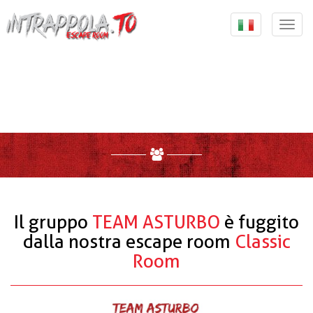
{ "@context": "http://schema.org", "@type":
"Organization", "url": "https://intrappola.to", "logo":
Togg
"https://intrappola.to/assets/img/intrappolato_quadrato.
navi
, "contactPoint": [ { "@type": "ContactPoint", "telephone":
"+393347733737", "contactType": "customer service" } ] }
Il gruppo
TEAM ASTURBO
è fuggito
dalla nostra escape room
Classic
Room