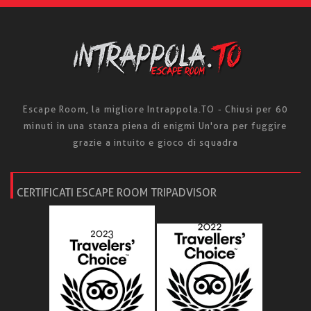
Escape Room, la migliore Intrappola.TO - Chiusi per 60
minuti in una stanza piena di enigmi Un'ora per fuggire
grazie a intuito e gioco di squadra
CERTIFICATI ESCAPE ROOM TRIPADVISOR