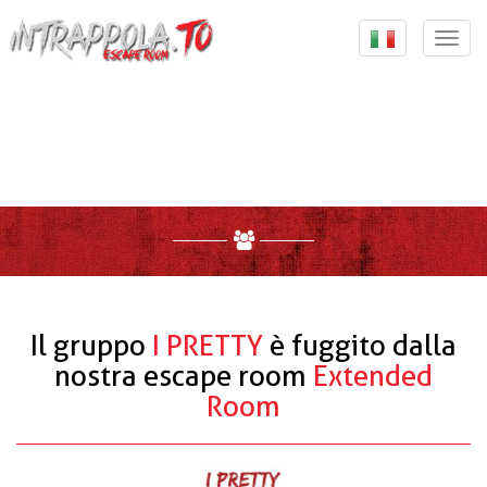
{ "@context": "http://schema.org", "@type":
"Organization", "url": "https://intrappola.to", "logo":
Togg
"https://intrappola.to/assets/img/intrappolato_quadrato.
navi
, "contactPoint": [ { "@type": "ContactPoint", "telephone":
"+393347733737", "contactType": "customer service" } ] }
Il gruppo
I PRETTY
è fuggito dalla
nostra escape room
Extended
Room