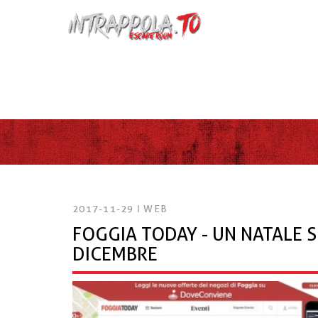
{ "@context": "http://schema.org", "@type": "Organization"
"contactPoint": [ { "@type": "ContactPoint", "telephone": "
2017-11-29 ‖
WEB
FOGGIA TODAY - UN NATALE S
DICEMBRE