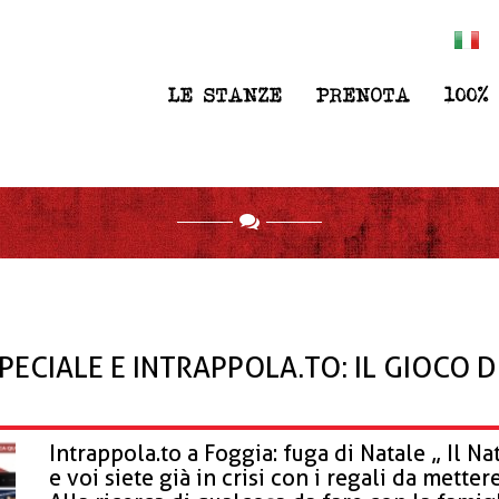
, "url": "https://intrappola.to", "logo": "https://intrapp
+393347733737", "contactType": "customer service" } ] }
LE STANZE
PRENOTA
100%
PECIALE E INTRAPPOLA.TO: IL GIOCO 
Intrappola.to a Foggia: fuga di Natale „ Il Na
e voi siete già in crisi con i regali da metter