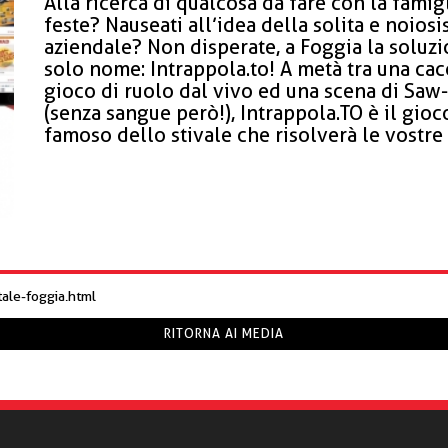
Alla ricerca di qualcosa da fare con la famig
feste? Nauseati all’idea della solita e noios
aziendale? Non disperate, a Foggia la soluzi
solo nome: Intrappola.to! A metà tra una cacc
gioco di ruolo dal vivo ed una scena di Saw-
(senza sangue però!), Intrappola.TO è il gioc
famoso dello stivale che risolverà le vostre 
tale-foggia.html
RITORNA AI MEDIA