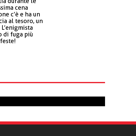
lia durante le
issima cena
one c’è e ha un
ia al tesoro, un
 L’enigmista
o di fuga più
feste!