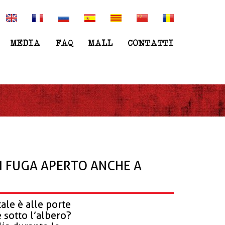
ola.to/assets/img/intrappolato_quadrato.jpq" ,
MEDIA
FAQ
MALL
CONTATTI
DI FUGA APERTO ANCHE A
tale è alle porte
e sotto l’albero?