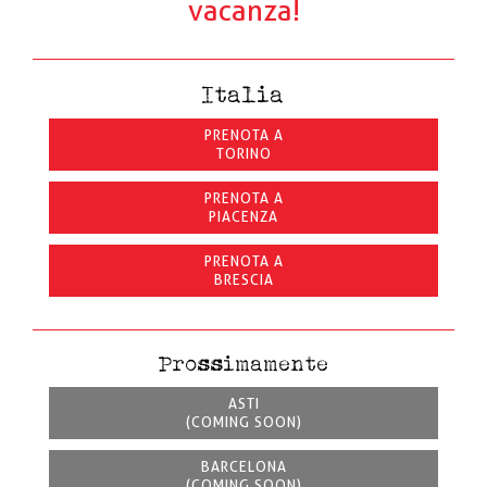
vacanza!
Italia
PRENOTA A
TORINO
PRENOTA A
PIACENZA
PRENOTA A
BRESCIA
Prossimamente
ASTI
(COMING SOON)
BARCELONA
(COMING SOON)