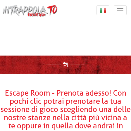
{ "@context": "http://schema.org", "@type":
"Organization", "url": "https://intrappola.to", "logo":
Togg
"https://intrappola.to/assets/img/intrappolato_quadrato.
navi
, "contactPoint": [ { "@type": "ContactPoint", "telephone":
"+393347733737", "contactType": "customer service" } ] }
Escape Room - Prenota adesso! Con
pochi clic potrai prenotare la tua
sessione di gioco scegliendo una delle
nostre stanze nella città più vicina a
te oppure in quella dove andrai in